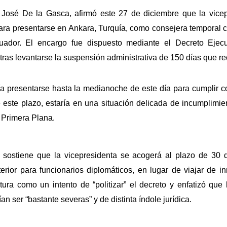
, José De la Gasca, afirmó este 27 de diciembre que la vice
 para presentarse en Ankara, Turquía, como consejera temporal
ador. El encargo fue dispuesto mediante el Decreto Ejecut
ras levantarse la suspensión administrativa de 150 días que r
ía presentarse hasta la medianoche de este día para cumplir c
 este plazo, estaría en una situación delicada de incumplimien
 Primera Plana.
 sostiene que la vicepresidenta se acogerá al plazo de 30 d
erior para funcionarios diplomáticos, en lugar de viajar de i
ostura como un intento de “politizar” el decreto y enfatizó qu
an ser “bastante severas” y de distinta índole jurídica.